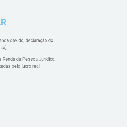
AR
renda devido, declaração do
6%);
e Renda da Pessoa Jurídica,
adas pelo lucro real.