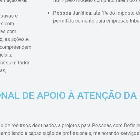
ormação e da
IRPF pelo modelo completo (além dos 
Pessoa Jurídica
: até 1% do Imposto d
istivas e
permitida somente para empresas tribut
oas com
soas com
o, as ações e
ia compreendem
ciais;
anos em todos
as,
NAL DE APOIO À ATENÇÃO DA
 de recursos destinados à projetos para Pessoas com Deficiê
 ampliando a capacitação de profissionais, melhorando serviços