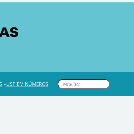
S
USP EM NÚMEROS