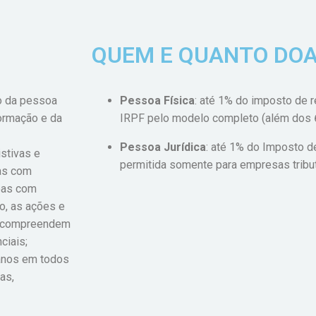
QUEM E QUANTO DO
o da pessoa
Pessoa Física
: até 1% do imposto de 
ormação e da
IRPF pelo modelo completo (além dos 
Pessoa Jurídica
: até 1% do Imposto d
istivas e
permitida somente para empresas tribut
oas com
soas com
o, as ações e
ia compreendem
ciais;
anos em todos
as,