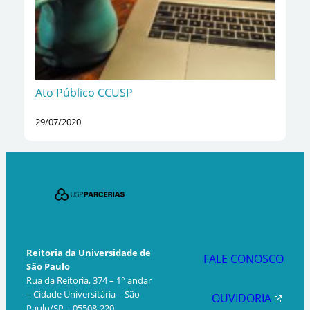
Ato Público CCUSP
29/07/2020
Reitoria da Universidade de
FALE CONOSCO
São Paulo
Rua da Reitoria, 374 – 1° andar
– Cidade Universitária – São
OUVIDORIA
Paulo/SP – 05508-220